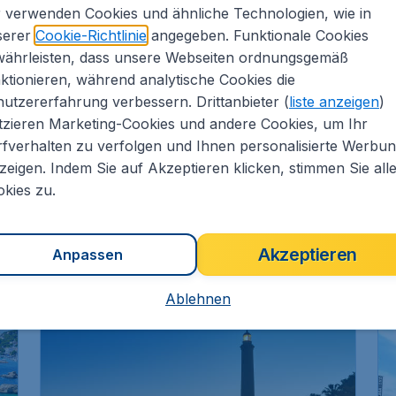
 verwenden Cookies und ähnliche Technologien, wie in
serer
Cookie-Richtlinie
angegeben. Funktionale Cookies
währleisten, dass unsere Webseiten ordnungsgemäß
ktionieren, während analytische Cookies die
utzererfahrung verbessern. Drittanbieter (
liste anzeigen
)
356
*
tzieren Marketing-Cookies und andere Cookies, um Ihr
Çukurova
€
€
ab
fverhalten zu verfolgen und Ihnen personalisierte Werbu
zeigen. Indem Sie auf Akzeptieren klicken, stimmen Sie all
.
Köln
,
Flughafen Köln/Bonn
Abflug:
18 Aug.
kies zu.
.
Mersin
,
Flughafen
Ankunft:
25 Aug.
Çukurova
Vor 1 Stunde gefunden
•
Akzeptieren
Anpassen
Ablehnen
10 % EXTRA-RABATT
10