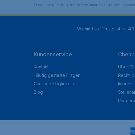
*Hin- und Rückflug pro Person, inklusive Steuern, exklu
Wir sind auf Trustpilot mit
4.1
Kundenservice
Cheap
Kontakt
Über Ch
Häufig gestellte Fragen
Rechtlic
Günstige Flugtickets
Impress
Blog
Stellen
Partner