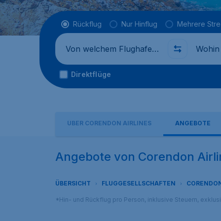
Flugtyp
Rückflug
Nur Hinflug
Mehrere Str
Abflug von
Wohin
Direktflüge
ÜBER CORENDON AIRLINES
ANGEBOTE
Angebote von Corendon Airli
ÜBERSICHT
FLUGGESELLSCHAFTEN
CORENDON
*Hin- und Rückflug pro Person, inklusive Steuern, exklu