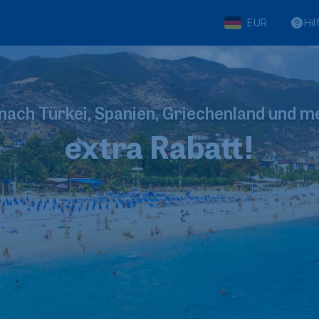
EUR
Hil
 nach Türkei, Spanien, Griechenland und m
extra Rabatt!