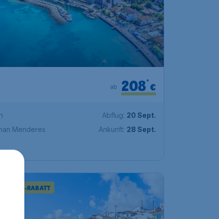
208
*
€
ab
n
Abflug:
20 Sept.
dnan Menderes
Ankunft:
28 Sept.
 % EXTRA-RABATT