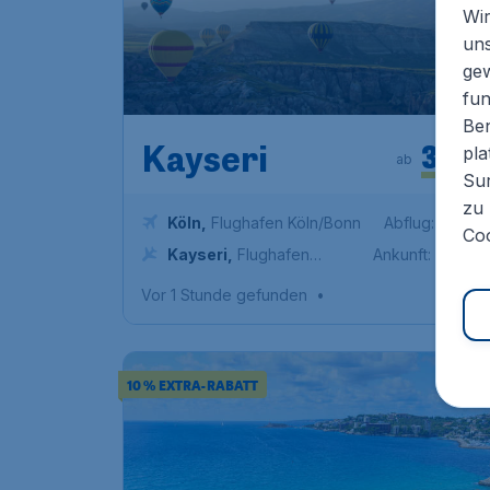
Wir
un
ge
fun
Ben
359
*
pla
Kayseri
ab
Sur
zu 
Köln
,
Flughafen Köln/Bonn
Abflug:
15 Aug
Coo
Kayseri
,
Flughafen
Ankunft:
22 Aug
Kayseri
Vor 1 Stunde gefunden
•
10 % EXTRA-RABATT