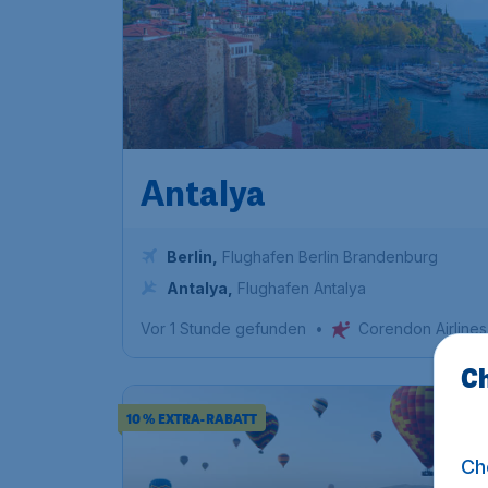
Antalya
Berlin
,
Flughafen Berlin Brandenburg
Antalya
,
Flughafen Antalya
Vor 1 Stunde gefunden
•
Corendon Airlines
Ch
10 % EXTRA-RABATT
Ch