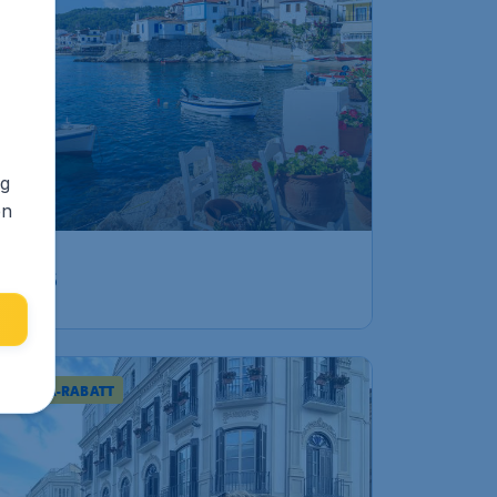
ng
en
Kos
 % EXTRA-RABATT