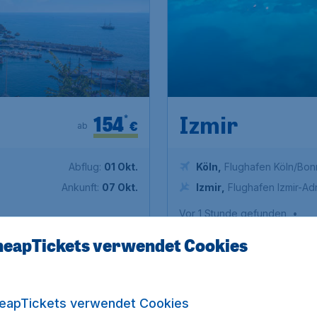
154
*
Izmir
€
ab
Abflug:
01 Okt.
Köln
,
Flughafen Köln/Bon
Ankunft:
07 Okt.
Izmir
,
Flughafen Izmir-A
Vor 1 Stunde gefunden
•
eapTickets verwendet Cookies
10 % EXTRA-RABATT
10
eapTickets verwendet Cookies