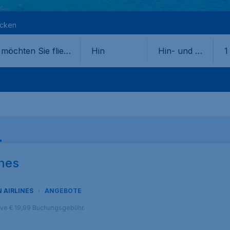
ecken
Hin
Hin- und Rü
1
ckflug
nes
 AIRLINES
ANGEBOTE
sive € 19,99 Buchungsgebühr.