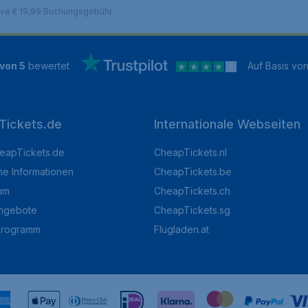
sive € 19,99 Buchungsgebühr.
 von 5
bewertet
Auf Basis vo
Tickets.de
Internationale Webseiten
eapTickets.de
CheapTickets.nl
he Informationen
CheapTickets.be
um
CheapTickets.ch
angebote
CheapTickets.sg
programm
Flugladen.at