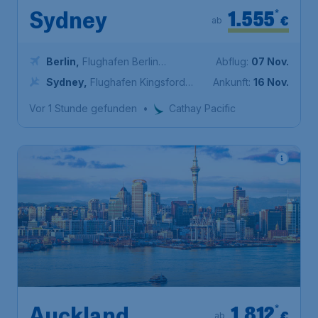
1.555
*
Sydney
€
ab
Berlin
,
Flughafen Berlin
Abflug:
07 Nov.
Brandenburg
Sydney
,
Flughafen Kingsford
Ankunft:
16 Nov.
Smith
Vor 1 Stunde gefunden
•
Cathay Pacific
1.812
*
€
ab