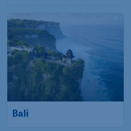
1.220
*
Bali
€
ab
Berlin
,
Flughafen Berlin
Abflug:
23 Jan.
Brandenburg
Bali
,
Flughafen Denpasar
Ankunft:
31 Jan.
Vor 1 Stunde gefunden
•
Cathay Pacific