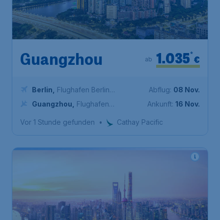
1.035
*
Guangzhou
€
ab
Berlin
,
Flughafen Berlin
Abflug:
08 Nov.
Brandenburg
Guangzhou
,
Flughafen
Ankunft:
16 Nov.
Guangzhou-Baiyun (seit 2004)
Vor 1 Stunde gefunden
•
Cathay Pacific