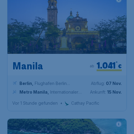
1.041
*
Manila
€
ab
Berlin
,
Flughafen Berlin
Abflug:
07 Nov.
Brandenburg
Metro Manila
,
Internationaler
Ankunft:
15 Nov.
Flughafen Ninoy Aquino
Vor 1 Stunde gefunden
•
Cathay Pacific