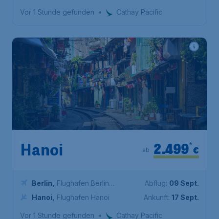
Tan-Son-Nhat
Vor 1 Stunde gefunden
•
Cathay Pacific
2.499
*
Hanoi
€
ab
Berlin
,
Flughafen Berlin
Abflug:
09 Sept.
Brandenburg
Hanoi
,
Flughafen Hanoi
Ankunft:
17 Sept.
Vor 1 Stunde gefunden
•
Cathay Pacific