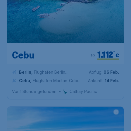
1.112
*
Cebu
€
ab
Berlin
,
Flughafen Berlin
Abflug:
06 Feb.
Brandenburg
Cebu
,
Flughafen Mactan-Cebu
Ankunft:
14 Feb.
Vor 1 Stunde gefunden
•
Cathay Pacific