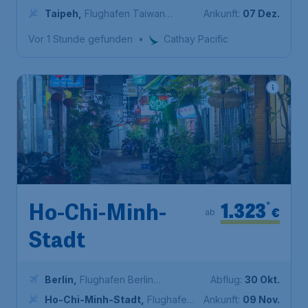
Brandenburg
Taipeh
,
Flughafen Taiwan
Ankunft:
07 Dez.
Taoyuan
Vor 1 Stunde gefunden
•
Cathay Pacific
1.323
*
Ho-Chi-Minh-
€
ab
Stadt
Berlin
,
Flughafen Berlin
Abflug:
30 Okt.
Brandenburg
Ho-Chi-Minh-Stadt
,
Flughafen
Ankunft:
09 Nov.