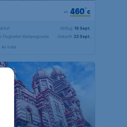
460
*
€
ab
nkfurt
Abflug:
16 Sept.
ler Flughafen Kempegowda
Ankunft:
23 Sept.
Air India
*