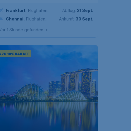
Frankfurt
,
Flughafen
Abflug:
21 Sept.
Frankfurt
Chennai
,
Flughafen
Ankunft:
30 Sept.
Chennai
Vor 1 Stunde gefunden
•
S ZU 10% RABATT