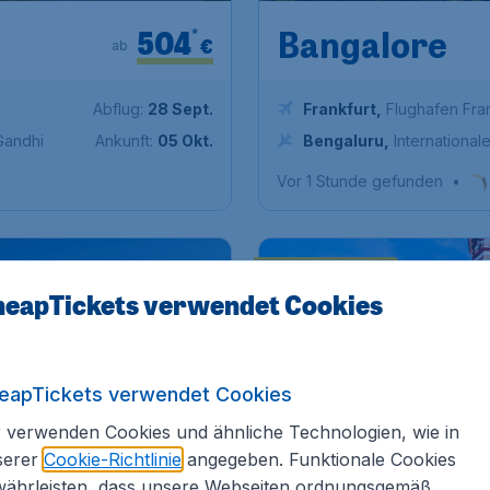
504
*
Bangalore
€
ab
Abflug:
28 Sept.
Frankfurt
,
Flughafen Fra
 Gandhi
Ankunft:
05 Okt.
Bengaluru
,
Internationa
Vor 1 Stunde gefunden
•
BIS ZU 10% RABATT
eapTickets verwendet Cookies
eapTickets verwendet Cookies
 verwenden Cookies und ähnliche Technologien, wie in
serer
Cookie-Richtlinie
angegeben. Funktionale Cookies
währleisten, dass unsere Webseiten ordnungsgemäß
*