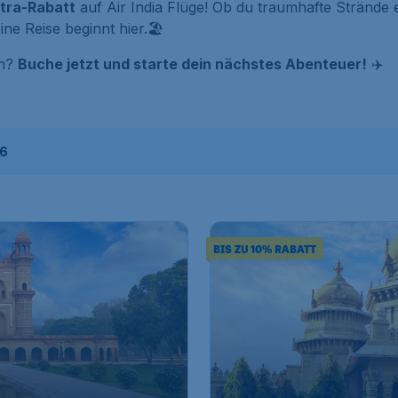
xtra-Rabatt
auf Air India Flüge! Ob du traumhafte Strände 
ne Reise beginnt hier.🏖️
en?
Buche jetzt und starte dein nächstes Abenteuer!
✈️
26
BIS ZU 10% RABATT