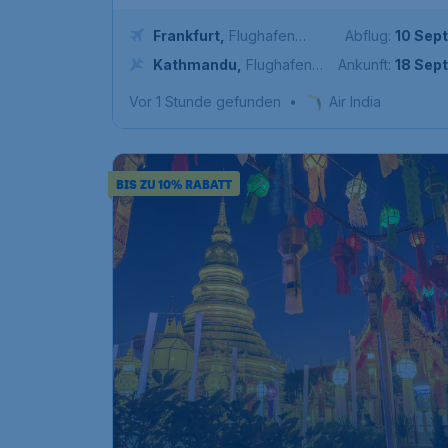
Frankfurt
,
Flughafen
Abflug:
10 Sept
Frankfurt
Kathmandu
,
Flughafen
Ankunft:
18 Sept
Kathmandu
Vor 1 Stunde gefunden
•
Air India
BIS ZU 10% RABATT