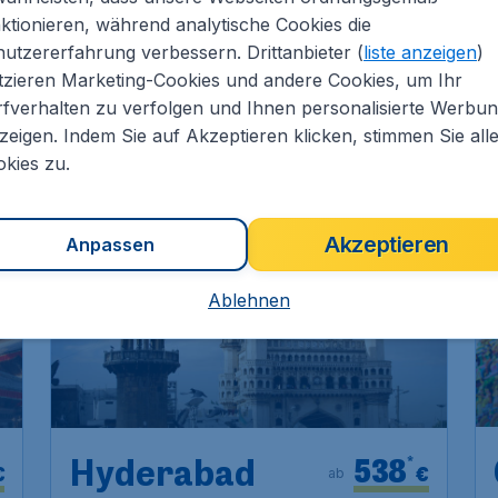
491
Colombo
€
ab
ktionieren, während analytische Cookies die
utzererfahrung verbessern. Drittanbieter (
liste anzeigen
)
Abflug:
24 Sept.
Frankfurt
,
Flughafen Fra
tzieren Marketing-Cookies und andere Cookies, um Ihr
fverhalten zu verfolgen und Ihnen personalisierte Werbu
Ankunft:
05 Okt.
Colombo
,
Internationale
zeigen. Indem Sie auf Akzeptieren klicken, stimmen Sie all
Vor 1 Stunde gefunden
•
kies zu.
BIS ZU 10% RABATT
BI
Akzeptieren
Anpassen
Ablehnen
538
*
Hyderabad
€
€
ab