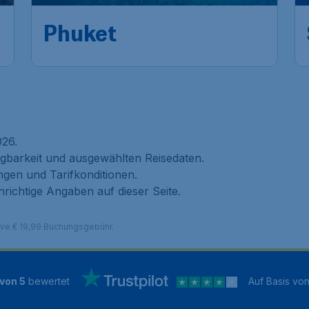
Frankfurt
,
Flughafen
Abflug:
08 Sept.
Frankfurt
Phuket
,
Flughafen Phuket
Ankunft:
15 Sept.
Vor 1 Stunde gefunden
•
Air India
026.
ügbarkeit und ausgewählten Reisedaten.
ngen und Tarifkonditionen.
nrichtige Angaben auf dieser Seite.
sive € 19,99 Buchungsgebühr.
 von 5
bewertet
Auf Basis vo