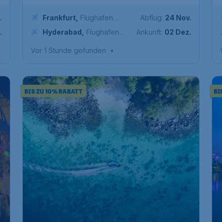
.
Frankfurt
,
Flughafen
Abflug:
24 Nov.
Frankfurt
.
Hyderabad
,
Flughafen
Ankunft:
02 Dez.
Hyderabad
Vor 1 Stunde gefunden
•
BIS ZU 10% RABATT
BI
575
*
Phuket
€
ab