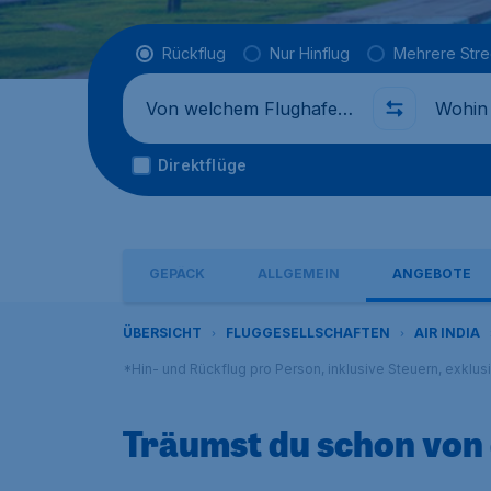
Flugtyp
Rückflug
Nur Hinflug
Mehrere Str
Abflug von
Wohin
Direktflüge
GEPÄCK
ALLGEMEIN
ANGEBOTE
ÜBERSICHT
FLUGGESELLSCHAFTEN
AIR INDIA
*Hin- und Rückflug pro Person, inklusive Steuern, exklu
Träumst du schon von