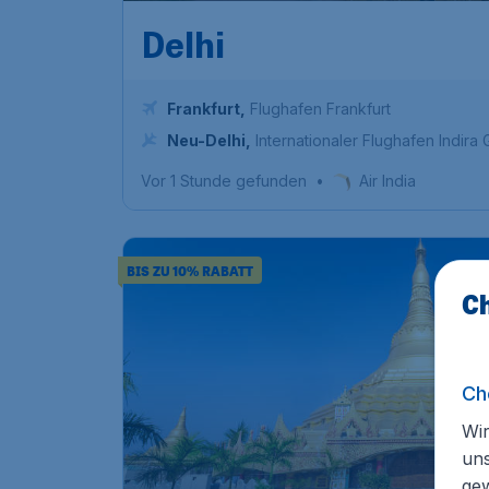
Delhi
Frankfurt
,
Flughafen Frankfurt
Neu-Delhi
,
Internationaler Flughafen Indira
Vor 1 Stunde gefunden
•
Air India
BIS ZU 10% RABATT
Ch
Ch
Wir
un
ge