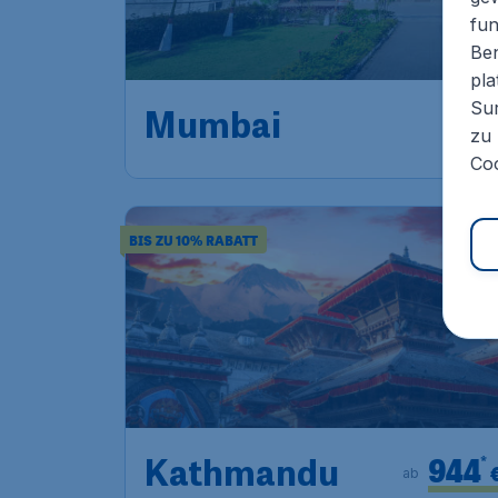
Mumbai
fun
Ben
Frankfurt
,
Flughafen Frankfurt
pla
Sur
Mumbai
,
Flughafen Mumbai
zu 
Vor 1 Stunde gefunden
•
Air India
Coo
BIS ZU 10% RABATT
944
*
Kathmandu
ab