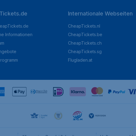
Tickets.de
Internationale Webseiten
eapTickets.de
CheapTickets.nl
he Informationen
CheapTickets.be
um
CheapTickets.ch
angebote
CheapTickets.sg
programm
Flugladen.at