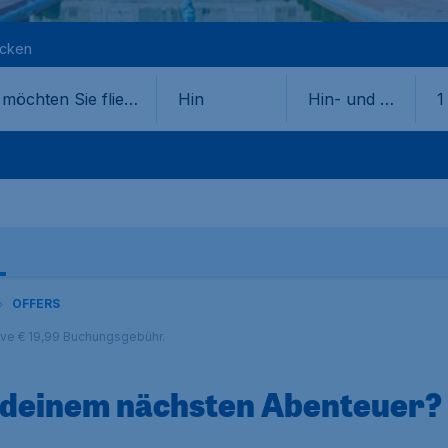
ecken
Hin
Hin- und Rü
1
ckflug
OFFERS
sive € 19,99 Buchungsgebühr.
 deinem nächsten Abenteuer?