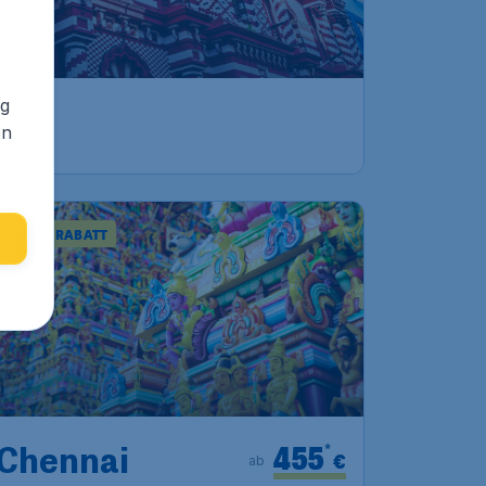
635
€
ab
nkfurt
Abflug:
21 Sept.
ng
r Flughafen Bandaranaike
Ankunft:
29 Sept.
en
Air India
S ZU 10% RABATT
455
*
Chennai
€
ab