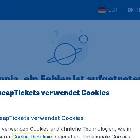
EUR
Hil
pla, ein Fehler ist aufgetreten
eapTickets verwendet Cookies
 von 5
bewertet
Auf Basis vo
eapTickets verwendet Cookies
 verwenden Cookies und ähnliche Technologien, wie in
serer
Cookie-Richtlinie
angegeben. Funktionale Cookies
Tickets.de
Internationale Webseiten