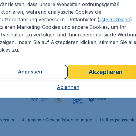
währleisten, dass unsere Webseiten ordnungsgemäß
eapTickets.de
CheapTickets.nl
ktionieren, während analytische Cookies die
he Informationen
CheapTickets.be
utzererfahrung verbessern. Drittanbieter (
liste anzeigen
)
um
CheapTickets.ch
tzieren Marketing-Cookies und andere Cookies, um Ihr
fverhalten zu verfolgen und Ihnen personalisierte Werbu
angebote
CheapTickets.sg
zeigen. Indem Sie auf Akzeptieren klicken, stimmen Sie all
programm
Flugladen.at
kies zu.
Akzeptieren
Anpassen
Ablehnen
ressum
Allgemeine Geschäftsbedingungen
Haftungsausschlu