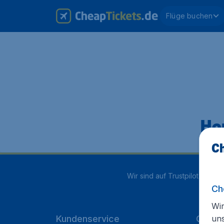
Flüge buchen
Hop
Ch
Wir sind auf Trustpilot mit
4.2
Ch
Wir
un
Kundenservice
Cheap