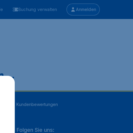
fe
Buchung verwalten
Anmelden
 ...
n
16705
Kundenbewertungen
Folgen Sie uns: