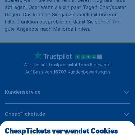
abfliegen. Oder wenn sie ein paar Tage früher/später
fliegen. Das können Sie ganz schnell mit unserer
Filter-Funktion ausprobieren, damit Sie schnell Ihr
gute Angebote nach Mallorca finden.
Wir sind auf Trustpilot mit
4.1 von 5
bewertet
Auf Basis von
16707
Kundenbewertungen
Kundenservice
CheapTickets.de
CheapTickets verwendet Cookies