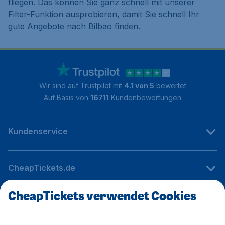
fliegen. Das können Sie ganz schnell mit unserer
Filter-Funktion ausprobieren, damit Sie schnell Ihr
gute Angebote nach Bilbao finden.
Wir sind auf Trustpilot mit
4.1 von 5
bewertet
Auf Basis von
16711
Kundenbewertungen
Kundenservice
CheapTickets.de
CheapTickets verwendet Cookies
Internationale Webseiten