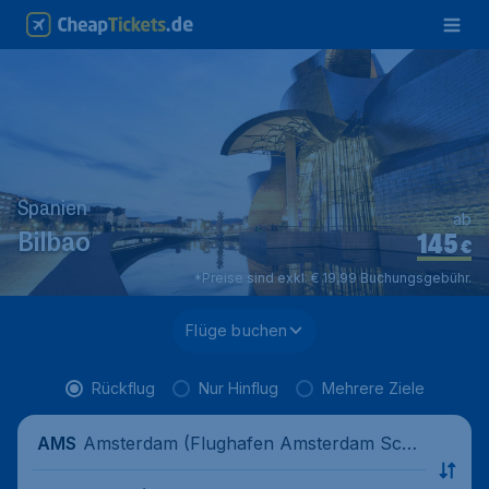
Spanien
ab
145
Bilbao
€
*Preise sind exkl. € 19,99 Buchungsgebühr.
Flüge buchen
Rückflug
Nur Hinflug
Mehrere Ziele
Amsterdam (Flughafen Amsterdam Schi
AMS
phol), Niederlande