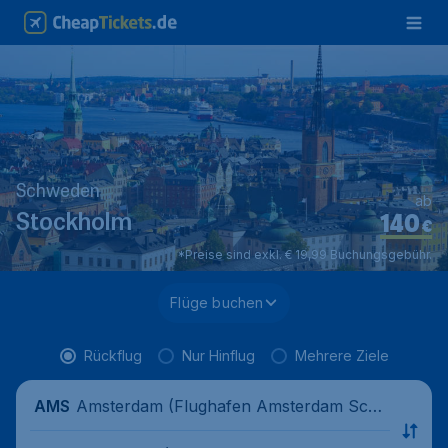
Schweden
ab
140
Stockholm
€
*Preise sind exkl. € 19,99 Buchungsgebühr.
Flüge buchen
Rückflug
Nur Hinflug
Mehrere Ziele
Amsterdam (Flughafen Amsterdam Schi
AMS
phol), Niederlande