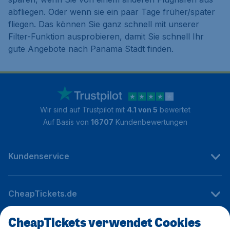
abfliegen. Oder wenn sie ein paar Tage früher/später
fliegen. Das können Sie ganz schnell mit unserer
Filter-Funktion ausprobieren, damit Sie schnell Ihr
gute Angebote nach Panama Stadt finden.
Wir sind auf Trustpilot mit
4.1 von 5
bewertet
Auf Basis von
16707
Kundenbewertungen
Kundenservice
CheapTickets.de
CheapTickets verwendet Cookies