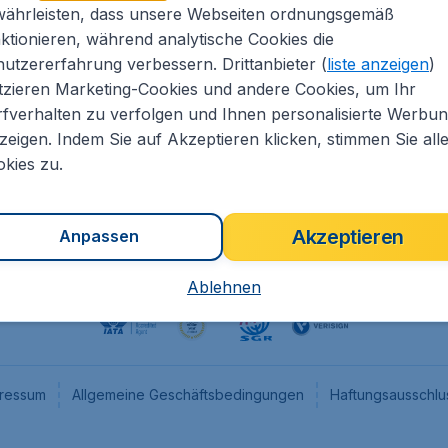
währleisten, dass unsere Webseiten ordnungsgemäß
eapTickets.de
CheapTickets.nl
ktionieren, während analytische Cookies die
he Informationen
CheapTickets.be
utzererfahrung verbessern. Drittanbieter (
liste anzeigen
)
um
CheapTickets.ch
tzieren Marketing-Cookies und andere Cookies, um Ihr
fverhalten zu verfolgen und Ihnen personalisierte Werbu
angebote
CheapTickets.sg
zeigen. Indem Sie auf Akzeptieren klicken, stimmen Sie all
programm
Flugladen.at
kies zu.
Akzeptieren
Anpassen
Ablehnen
ressum
Allgemeine Geschäftsbedingungen
Haftungsausschlu