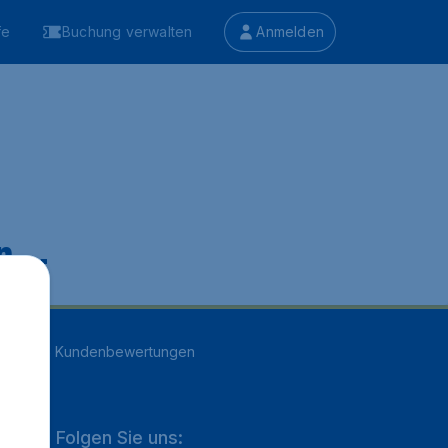
fe
Buchung verwalten
Anmelden
 ...
n
16705
Kundenbewertungen
Folgen Sie uns: