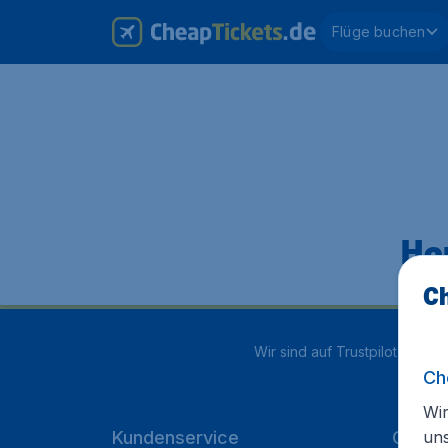
Flüge buchen
Hop
Ch
Wir sind auf Trustpilot mit
4.2
Ch
Wir
un
Kundenservice
Cheap