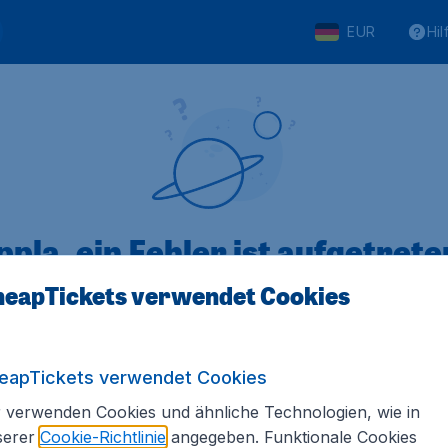
EUR
Hil
pla, ein Fehler ist aufgetreten
eapTickets verwendet Cookies
 von 5
bewertet
Auf Basis vo
eapTickets verwendet Cookies
 verwenden Cookies und ähnliche Technologien, wie in
serer
Cookie-Richtlinie
angegeben. Funktionale Cookies
Tickets.de
Internationale Webseiten