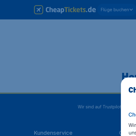
Flüge buchen
Hop
Ch
Wir sind auf Trustpilot mit
4.1
Ch
Wir
un
Kundenservice
Cheap