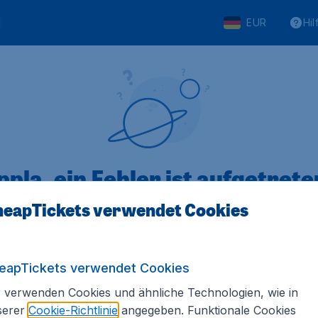
EUR
Hil
pla, ein Fehler ist aufgetreten
eapTickets verwendet Cookies
 von 5
bewertet
Auf Basis vo
eapTickets verwendet Cookies
 verwenden Cookies und ähnliche Technologien, wie in
serer
Cookie-Richtlinie
angegeben. Funktionale Cookies
Tickets.de
Internationale Webseiten