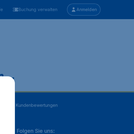
fe
Buchung verwalten
Anmelden
 ...
n
16707
Kundenbewertungen
Folgen Sie uns: