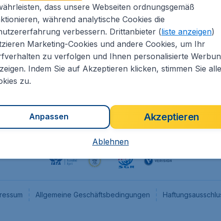
währleisten, dass unsere Webseiten ordnungsgemäß
eapTickets.de
CheapTickets.nl
ktionieren, während analytische Cookies die
he Informationen
CheapTickets.be
utzererfahrung verbessern. Drittanbieter (
liste anzeigen
)
um
CheapTickets.ch
tzieren Marketing-Cookies und andere Cookies, um Ihr
fverhalten zu verfolgen und Ihnen personalisierte Werbu
angebote
CheapTickets.sg
zeigen. Indem Sie auf Akzeptieren klicken, stimmen Sie all
programm
Flugladen.at
kies zu.
Akzeptieren
Anpassen
Ablehnen
ressum
Allgemeine Geschäftsbedingungen
Haftungsausschlu