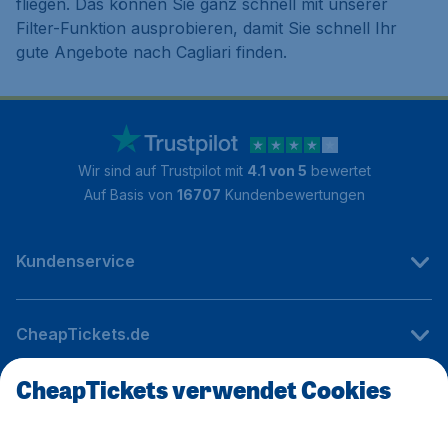
fliegen. Das können Sie ganz schnell mit unserer
Filter-Funktion ausprobieren, damit Sie schnell Ihr
gute Angebote nach Cagliari finden.
Wir sind auf Trustpilot mit
4.1 von 5
bewertet
Auf Basis von
16707
Kundenbewertungen
Kundenservice
CheapTickets.de
CheapTickets verwendet Cookies
Internationale Webseiten