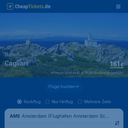
Italien
ab
161
Cagliari
€
*Preise sind exkl. € 19,99 Buchungsgebühr.
Flüge buchen
Rückflug
Nur Hinflug
Mehrere Ziele
Amsterdam (Flughafen Amsterdam Schi
AMS
phol), Niederlande