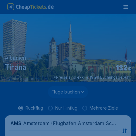
Albanien
ab
132
Tirana
€
*Preise sind exkl. € 19,99 Buchungsgebühr.
Flüge buchen
Rückflug
Nur Hinflug
Mehrere Ziele
Amsterdam (Flughafen Amsterdam Schi
AMS
phol), Niederlande