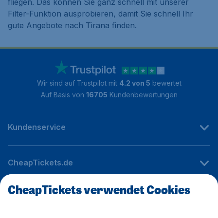
fliegen. Das können Sie ganz schnell mit unserer
Filter-Funktion ausprobieren, damit Sie schnell Ihr
gute Angebote nach Tirana finden.
Wir sind auf Trustpilot mit
4.2 von 5
bewertet
Auf Basis von
16705
Kundenbewertungen
Kundenservice
CheapTickets.de
CheapTickets verwendet Cookies
Internationale Webseiten