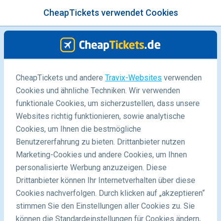
CheapTickets verwendet Cookies
Menü
/Blog
CheapTickets und andere
Travix-Websites
verwenden
Was zieht man am Besten im
Cookies und ähnliche Techniken. Wir verwenden
Flugzeug an?
funktionale Cookies, um sicherzustellen, dass unsere
Websites richtig funktionieren, sowie analytische
Cookies, um Ihnen die bestmögliche
Benutzererfahrung zu bieten. Drittanbieter nutzen
Marketing-Cookies und andere Cookies, um Ihnen
personalisierte Werbung anzuzeigen. Diese
Drittanbieter können Ihr Internetverhalten über diese
Cookies nachverfolgen. Durch klicken auf „akzeptieren“
stimmen Sie den Einstellungen aller Cookies zu. Sie
Blog
Insidertipps
Was zieht man am Besten im Flugzeug an?
können die Standardeinstellungen für Cookies ändern,