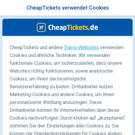
CheapTickets verwendet Cookies
Menü
/Blog
CheapTickets und andere
Travix-Websites
verwenden
Besten Orte in Afrika
Cookies und ähnliche Techniken. Wir verwenden
funktionale Cookies, um sicherzustellen, dass unsere
02/03/2025
-
Von
Harriet
Websites richtig funktionieren, sowie analytische
Cookies, um Ihnen die bestmögliche
Benutzererfahrung zu bieten. Drittanbieter nutzen
Marketing-Cookies und andere Cookies, um Ihnen
personalisierte Werbung anzuzeigen. Diese
Drittanbieter können Ihr Internetverhalten über diese
Die besten Urlaubsorte in Afrika
Cookies nachverfolgen. Durch klicken auf „akzeptieren“
stimmen Sie den Einstellungen aller Cookies zu. Sie
können die Standardeinstellungen für Cookies ändern,