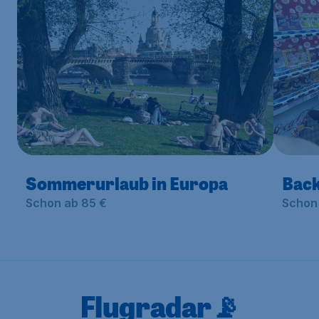
Sommerurlaub in Europa
Back
Schon ab 85 €
Schon 
Flugradar📡