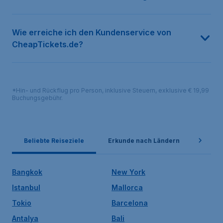
Wie erreiche ich den Kundenservice von
CheapTickets.de?
*Hin- und Rückflug pro Person, inklusive Steuern, exklusive € 19,99
Buchungsgebühr.
Beliebte Reiseziele
Erkunde nach Ländern
Belie
Bangkok
New York
Istanbul
Mallorca
Tokio
Barcelona
Antalya
Bali