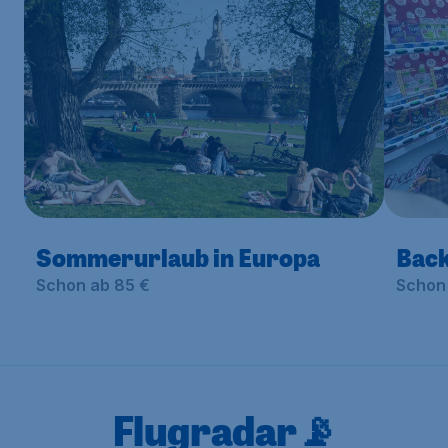
Sommerurlaub in Europa
Back
Schon ab 85 €
Schon 
Flugradar📡