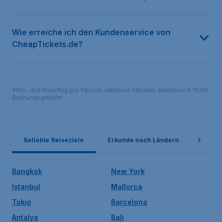
Wie erreiche ich den Kundenservice von
CheapTickets.de?
*Hin- und Rückflug pro Person, inklusive Steuern, exklusive € 19,99
Buchungsgebühr.
Beliebte Reiseziele
Erkunde nach Ländern
Belie
Bangkok
New York
Istanbul
Mallorca
Tokio
Barcelona
Antalya
Bali