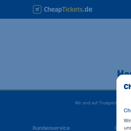
Hop
Ch
Wir sind auf Trustpilot mit
4.1
Ch
Wir
un
Kundenservice
Cheap