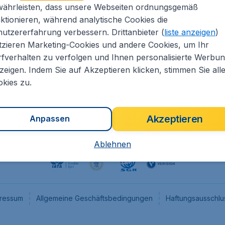
währleisten, dass unsere Webseiten ordnungsgemäß
eapTickets.de
CheapTickets.nl
ktionieren, während analytische Cookies die
he Informationen
CheapTickets.be
utzererfahrung verbessern. Drittanbieter (
liste anzeigen
)
um
CheapTickets.ch
tzieren Marketing-Cookies und andere Cookies, um Ihr
fverhalten zu verfolgen und Ihnen personalisierte Werbu
angebote
CheapTickets.sg
zeigen. Indem Sie auf Akzeptieren klicken, stimmen Sie all
programm
Flugladen.at
kies zu.
Akzeptieren
Anpassen
Ablehnen
ressum
Allgemeine Geschäftsbedingungen
Haftungsausschlu