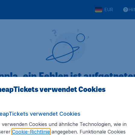
EUR
Hil
pla, ein Fehler ist aufgetreten
eapTickets verwendet Cookies
 von 5
bewertet
Auf Basis vo
eapTickets verwendet Cookies
 verwenden Cookies und ähnliche Technologien, wie in
serer
Cookie-Richtlinie
angegeben. Funktionale Cookies
Tickets.de
Internationale Webseiten