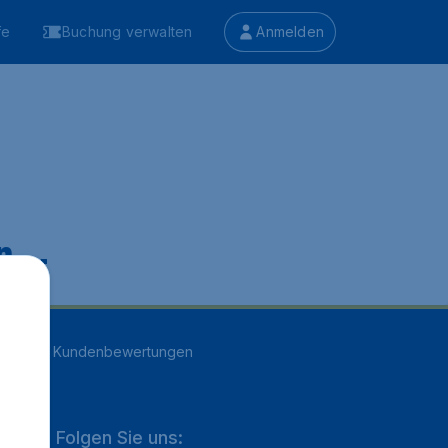
fe
Buchung verwalten
Anmelden
 ...
n
16707
Kundenbewertungen
Folgen Sie uns: