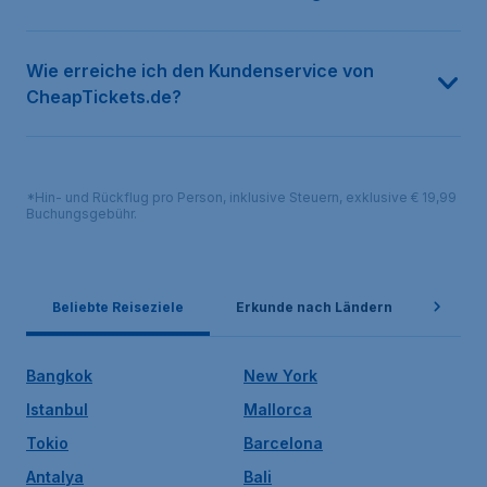
Wie erreiche ich den Kundenservice von
CheapTickets.de?
*Hin- und Rückflug pro Person, inklusive Steuern, exklusive € 19,99
Buchungsgebühr.
Beliebte Reiseziele
Erkunde nach Ländern
Belie
Bangkok
New York
Istanbul
Mallorca
Tokio
Barcelona
Antalya
Bali