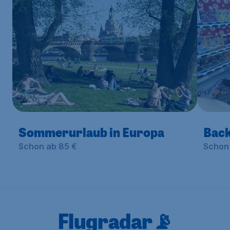
Sommerurlaub in Europa
Back
Schon ab 85 €
Schon 
Flugradar📡